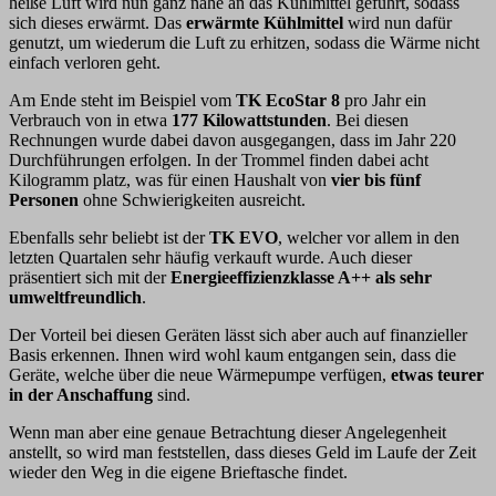
heiße Luft wird nun ganz nahe an das Kühlmittel geführt, sodass
sich dieses erwärmt. Das
erwärmte Kühlmittel
wird nun dafür
genutzt, um wiederum die Luft zu erhitzen, sodass die Wärme nicht
einfach verloren geht.
Am Ende steht im Beispiel vom
TK EcoStar 8
pro Jahr ein
Verbrauch von in etwa
177 Kilowattstunden
. Bei diesen
Rechnungen wurde dabei davon ausgegangen, dass im Jahr 220
Durchführungen erfolgen. In der Trommel finden dabei acht
Kilogramm platz, was für einen Haushalt von
vier bis fünf
Personen
ohne Schwierigkeiten ausreicht.
Ebenfalls sehr beliebt ist der
TK EVO
, welcher vor allem in den
letzten Quartalen sehr häufig verkauft wurde. Auch dieser
präsentiert sich mit der
Energieeffizienzklasse A++ als sehr
umweltfreundlich
.
Der Vorteil bei diesen Geräten lässt sich aber auch auf finanzieller
Basis erkennen. Ihnen wird wohl kaum entgangen sein, dass die
Geräte, welche über die neue Wärmepumpe verfügen,
etwas teurer
in der Anschaffung
sind.
Wenn man aber eine genaue Betrachtung dieser Angelegenheit
anstellt, so wird man feststellen, dass dieses Geld im Laufe der Zeit
wieder den Weg in die eigene Brieftasche findet.