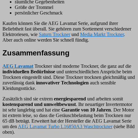
räumliche Gegebenheiten
Größe der Trommel
persönlicher Geschmack
Kaufen können Sie die AEG Lavamat Serie, aufgrund ihrer
Beliebtheit fast überall. Sie gehören zum Sortiement verschiedener
Elektroriesen, wie
Saturn Trockner
und
Media Markt Trockner
.
Aber auch online werden Sie schnell fündig.
Zusammenfassung
AEG Lavamat
Trockner sind moderne Trockner, die ganz auf die
individuellen Bedürfnisse
und unterschiedlichen Ansprüche beim
Trocknen eingestellt sind. Diese Trockner trocknen gleichmäßig und
zuverlässig dank
innovativer Technologien
auch sensible
Kleidungsstücke.
Zusätzlich sind sie extrem
energiesparend
und arbeiten somit
kostensparend und umweltbewusst
. Ihr neuartiger Invertermotor
ist sehr langlebig und hat eine
Garantie von 10 Jahren
. Der Motor
ist extrem leise, so dass die Geräuschbelastung beim Trocknen nur
65 dB beträgt. Erweitert hat der Hersteller die AEG Lavamat Serie
um den
AEG Lavamat Turbo L16850A3 Waschtrockner
(siehe Bild
oben).