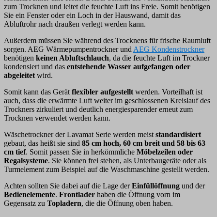
zum Trocknen und leitet die feuchte Luft ins Freie. Somit benötigen
Sie ein Fenster oder ein Loch in der Hauswand, damit das
Abluftrohr nach draußen verlegt werden kann.
Außerdem müssen Sie während des Trocknens für frische Raumluft
sorgen. AEG Wärmepumpentrockner und
AEG Kondenstrockner
benötigen
keinen Abluftschlauch
, da die feuchte Luft im Trockner
kondensiert und das
entstehende Wasser aufgefangen oder
abgeleitet
wird.
Somit kann das Gerät
flexibler aufgestellt
werden. Vorteilhaft ist
auch, dass die erwärmte Luft weiter im geschlossenen Kreislauf des
Trockners zirkuliert und deutlich energiesparender erneut zum
Trocknen verwendet werden kann.
Wäschetrockner der Lavamat Serie werden meist
standardisiert
gebaut, das heißt sie sind
85 cm hoch, 60 cm breit und 58 bis 63
cm tief
. Somit passen Sie in herkömmliche
Möbelzeilen oder
Regalsysteme
. Sie können frei stehen, als Unterbaugeräte oder als
Turmelement zum Beispiel auf die Waschmaschine gestellt werden.
Achten sollten Sie dabei auf die Lage der
Einfüllöffnung
und der
Bedienelemente
.
Frontlader
haben die Öffnung vorn im
Gegensatz zu
Topladern
, die die Öffnung oben haben.