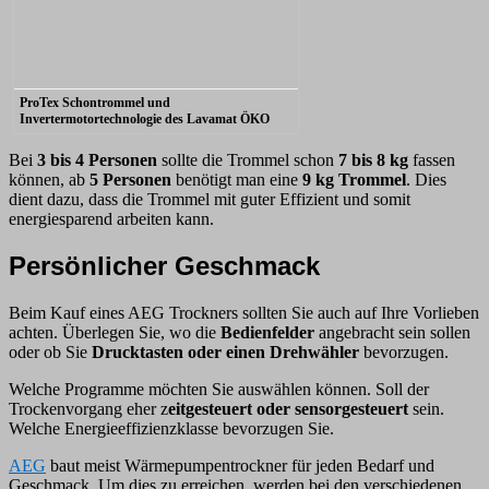
ProTex Schontrommel und
Invertermotortechnologie des Lavamat ÖKO
Bei
3 bis 4 Personen
sollte die Trommel schon
7 bis 8 kg
fassen
können, ab
5 Personen
benötigt man eine
9 kg Trommel
. Dies
dient dazu, dass die Trommel mit guter Effizient und somit
energiesparend arbeiten kann.
Persönlicher Geschmack
Beim Kauf eines AEG Trockners sollten Sie auch auf Ihre Vorlieben
achten. Überlegen Sie, wo die
Bedienfelder
angebracht sein sollen
oder ob Sie
Drucktasten oder einen Drehwähler
bevorzugen.
Welche Programme möchten Sie auswählen können. Soll der
Trockenvorgang eher z
eitgesteuert oder sensorgesteuert
sein.
Welche Energieeffizienzklasse bevorzugen Sie.
AEG
baut meist Wärmepumpentrockner für jeden Bedarf und
Geschmack. Um dies zu erreichen, werden bei den verschiedenen