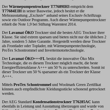
Der
Wärmepumpentrockner T77689IH3
entspricht dem
T77684EIH
in seiner Bauweise, jedoch besitzt er die
Mehrausstattung „Exclusiv“ anhand seines Exclusiv-Schriftzugs
sowie ein Outdoor Programm. Auch dieser Wärmepumpentrockner
erhielt die Note 1,9 bei Stiftung Warentest 2014.
Der
Lavamat ÖKO
Trockner sind die besten AEG Trockner ihrer
Klasse. Sie sind extrem sparsam und bieten nicht nur die üblichen 2
Jahre, sondern 5 Jahre Garantie. Hergestellt werden diese Trockner
als Frontlader oder Toplader, mit Wärmepumpentechnologie,
ProTex Schontrommel und Invertermotortechnologie.
Der
Lavamat ÖKO+++FL
besitzt die innovative Öko Mix
Technologie, die es diesem Trockner möglich macht, die beste
Energieeffizienzklasse A+++ um 50 % zu unterschreiten. Somit ist
dieser Trockner um 50 % sparsamer als ein Trockner der Klasse
A+++.
Mittels
ProTex Schontrommel
und Woolmark Green Zertifikat
können auch empfindlichste Kleidungsstücke schonend getrocknet
werden.
Der AEG Standard
Kondensationstrockner T76285AC
kann
ebenfalls in Leistung und Ausstattung überzeugen und wurde von