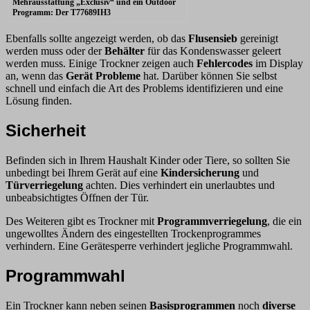
Mehrausstattung „Exclusiv“ und ein Outdoor
Programm: Der T77689IH3
Ebenfalls sollte angezeigt werden, ob das
Flusensieb
gereinigt
werden muss oder der
Behälter
für das Kondenswasser geleert
werden muss. Einige Trockner zeigen auch
Fehlercodes
im Display
an, wenn das
Gerät Probleme
hat. Darüber können Sie selbst
schnell und einfach die Art des Problems identifizieren und eine
Lösung finden.
Sicherheit
Befinden sich in Ihrem Haushalt Kinder oder Tiere, so sollten Sie
unbedingt bei Ihrem Gerät auf eine
Kindersicherung
und
Türverriegelung
achten. Dies verhindert ein unerlaubtes und
unbeabsichtigtes Öffnen der Tür.
Des Weiteren gibt es Trockner mit
Programmverriegelung
, die ein
ungewolltes Ändern des eingestellten Trockenprogrammes
verhindern. Eine Gerätesperre verhindert jegliche Programmwahl.
Programmwahl
Ein Trockner kann neben seinen
Basisprogrammen
noch
diverse