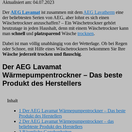
Aktualisiert am:
04.07.2023
Der
AEG Lavamat
ist zusammen mit dem
AEG Lavatherm
eine
der beliebtesten Serien von AEG, aber lohnt es sich einen
Wäschetrockner anzuschaffen? – Ein Wäschetrockner gehört
heutzutage in jeden Haushalt, denn mit einem Wäschetrockner kann
man
schnell
und
platzsparend
Wäsche
trocknen
.
Dabei ist man völlig unabhängig von der Wetterlage. Ob bei Regen
oder Schnee, mit Hilfe eines Wäschetrockners bekommen Sie Ihre
Wäsche jederzeit trocken und flauschig
.
Der AEG Lavamat
Wärmepumpentrockner – Das beste
Produkt des Herstellers
Inhalt
1
Der AEG Lavamat Wärmepumpentrockner – Das beste
Produkt des Herstellers
2
Der AEG Lavamat Wärmepumpentrockner – das
beliebteste Produkt des Herstellers
3
Räumliche Gegebenheiten