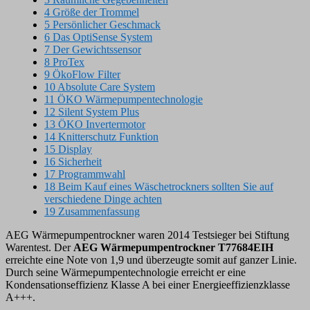
4
Größe der Trommel
5
Persönlicher Geschmack
6
Das OptiSense System
7
Der Gewichtssensor
8
ProTex
9
ÖkoFlow Filter
10
Absolute Care System
11
ÖKO Wärmepumpentechnologie
12
Silent System Plus
13
ÖKO Invertermotor
14
Knitterschutz Funktion
15
Display
16
Sicherheit
17
Programmwahl
18
Beim Kauf eines Wäschetrockners sollten Sie auf
verschiedene Dinge achten
19
Zusammenfassung
AEG Wärmepumpentrockner waren 2014 Testsieger bei Stiftung
Warentest. Der
AEG Wärmepumpentrockner T77684EIH
erreichte eine Note von 1,9 und überzeugte somit auf ganzer Linie.
Durch seine Wärmepumpentechnologie erreicht er eine
Kondensationseffizienz Klasse A bei einer Energieeffizienzklasse
A+++.