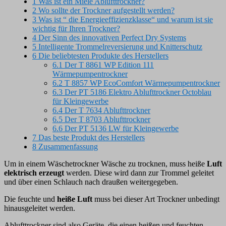
1
Was ist ein Miele Ablufttrockner?
2
Wo sollte der Trockner aufgestellt werden?
3
Was ist “ die Energieeffizienzklasse“ und warum ist sie
wichtig für Ihren Trockner?
4
Der Sinn des innovativen Perfect Dry Systems
5
Intelligente Trommelreversierung und Knitterschutz
6
Die beliebtesten Produkte des Herstellers
6.1
Der T 8861 WP Edition 111
Wärmepumpentrockner
6.2
T 8857 WP EcoComfort Wärmepumpentrockner
6.3
Der PT 5186 Elektro Ablufttrockner Octoblau
für Kleingewerbe
6.4
Der T 7634 Ablufttrockner
6.5
Der T 8703 Ablufttrockner
6.6
Der PT 5136 LW für Kleingewerbe
7
Das beste Produkt des Herstellers
8
Zusammenfassung
Um in einem Wäschetrockner Wäsche zu trocknen, muss heiße
Luft
elektrisch erzeugt
werden. Diese wird dann zur Trommel geleitet
und über einen Schlauch nach draußen weitergegeben.
Die feuchte und
heiße Luft
muss bei dieser Art Trockner unbedingt
hinausgeleitet werden.
Ablufttrockner sind also Geräte, die einen heißen und feuchten