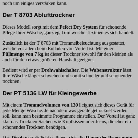
noch um einiges verstärken kann.
Der T 8703 Ablufttrockner
Dieses Modell sorgt mit dem
Pefect Dry System
für schonende
Pflege Ihrer Wäsche, ganz egal um welche Textilien es sich handelt.
Zusätzlich ist der T 8703 mit Trommelbeleuchtung ausgestattet,
welche vor allem beim Entladen von Vorteil ist. Mit einer
Füllmenge von 7 kg
ist dieser Trockner sowohl für den kleinen als
auch für den etwas größeren Haushalt geeignet.
Bedient wird er per
Drehwahlschalter
. Die
Wabenstruktur
lässt
Ihre Wäsche länger schweben und somit schneller und schonender
trocknen.
Der PT 5136 LW für Kleingewerbe
Mit einem
Trommelvolumen von 130 l
eignet sich dieses Gerät für
jede Menge Wäsche. Je nachdem was gerade getrocknet werden
soll, kann man bestimmte Programme einstellen. Der Vorteil ist ganz
klar das Trocknen Sachen wie Kopfkissen oder Jeans, die eher ein
schonendes Trocknen benötigen.
Das
Display
ermöglicht es Ihnen, stets die
Dauer des Programms